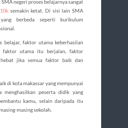
h SMA negeri proses belajarnya sangat
 10k
semakin ketat. Di sisi lain SMA
yang berbeda seperti kurikulum
asional.
 belajar, faktor utama keberhasilan
a faktor utama itu berjalan, faktor
 hebat jika semua faktor baik dan
aik di kota makassar yang mempunyai
isa menghasilkan peserta didik yang
embantu kamu, selain daripada itu
 masing-masing sekolah.