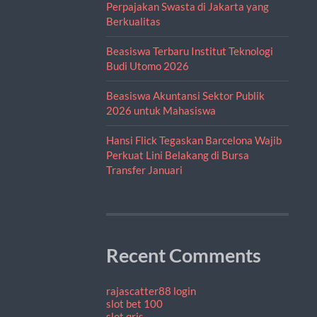
Perpajakan Swasta di Jakarta yang
Berkualitas
Beasiswa Terbaru Institut Teknologi
Budi Utomo 2026
Beasiswa Akuntansi Sektor Publik
2026 untuk Mahasiswa
Hansi Flick Tegaskan Barcelona Wajib
Perkuat Lini Belakang di Bursa
Transfer Januari
Recent Comments
rajascatter88 login
slot bet 100
slot qris