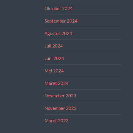
Oktober 2024
September 2024
Agustus 2024
Juli 2024
Juni 2024
Mei 2024
Maret 2024
Desember 2023
November 2023
Maret 2023