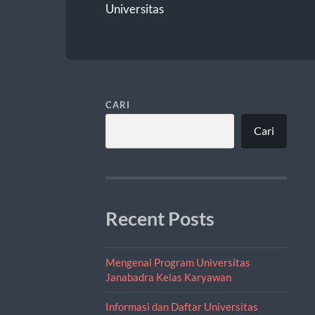
Universitas
CARI
Cari
Recent Posts
Mengenal Program Universitas
Janabadra Kelas Karyawan
Informasi dan Daftar Universitas