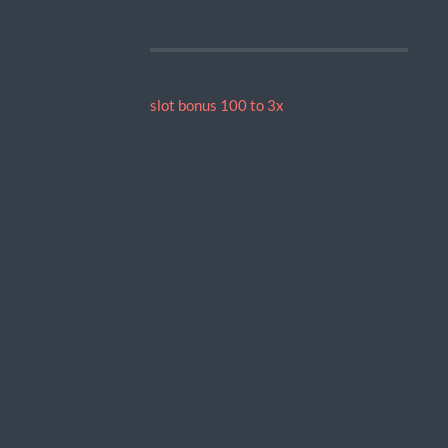
slot bonus 100 to 3x