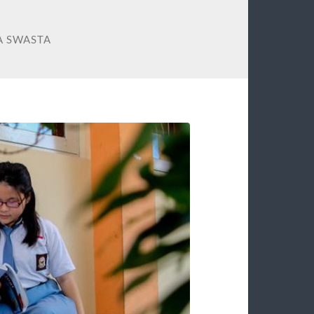
A SWASTA