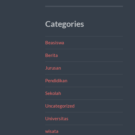
Categories
Beasiswa
Berita
Jurusan
Pendidikan
Sekolah
Uncategorized
Universitas
wisata