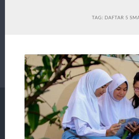
TAG:
DAFTAR 5 SM