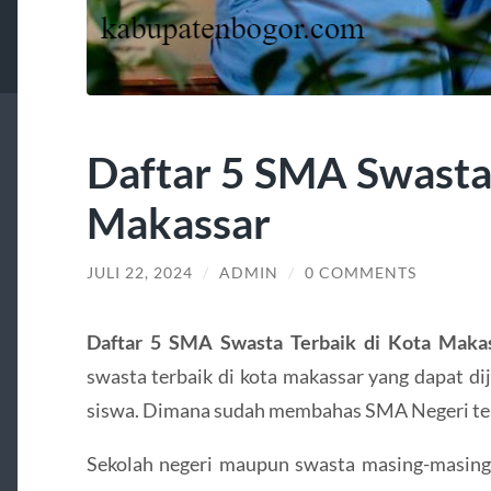
Daftar 5 SMA Swasta 
Makassar
JULI 22, 2024
/
ADMIN
/
0 COMMENTS
Daftar 5 SMA Swasta Terbaik di Kota Maka
swasta terbaik di kota makassar yang dapat di
siswa. Dimana sudah membahas SMA Negeri ter
Sekolah negeri maupun swasta masing-masing