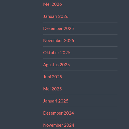
Mei 2026
Januari 2026
Desember 2025
November 2025
Oktober 2025
Agustus 2025
Juni 2025
Mei 2025
Januari 2025
Desember 2024
November 2024