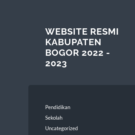
WEBSITE RESMI
KABUPATEN
BOGOR 2022 -
2023
Pendidikan
Sekolah
Uncategorized