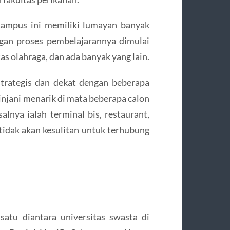
 kampus ini memiliki lumayan banyak
gan proses pembelajarannya dimulai
tas olahraga, dan ada banyak yang lain.
trategis dan dekat dengan beberapa
njani menarik di mata beberapa calon
lnya ialah terminal bis, restaurant,
tidak akan kesulitan untuk terhubung
atu diantara universitas swasta di