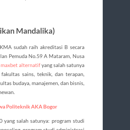
ikan Mandalika)
KMA sudah raih akreditasi B secara
Jalan Pemuda No.59 A Mataram, Nusa
s
maxbet alternatif
yang salah satunya
 fakultas sains, teknik, dan terapan,
kultas budaya, manajemen, dan bisnis,
 hewan.
swa Politeknik AKA Bogor
0 yang salah satunya: program studi
konseling, program studi administrasi