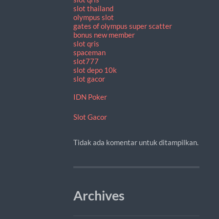
slot thailand
olympus slot
gates of olympus super scatter
bonus new member
slot qris
spaceman
slot777
slot depo 10k
slot gacor
IDN Poker
Slot Gacor
Tidak ada komentar untuk ditampilkan.
Archives