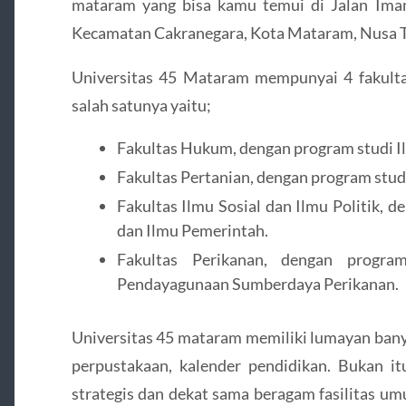
mataram yang bisa kamu temui di Jalan Ima
Kecamatan Cakranegara, Kota Mataram, Nusa T
Universitas 45 Mataram mempunyai 4 fakultas
salah satunya yaitu;
Fakultas Hukum, dengan program studi 
Fakultas Pertanian, dengan program stud
Fakultas Ilmu Sosial dan Ilmu Politik, 
dan Ilmu Pemerintah.
Fakultas Perikanan, dengan progr
Pendayagunaan Sumberdaya Perikanan.
Universitas 45 mataram memiliki lumayan banyak
perpustakaan, kalender pendidikan. Bukan it
strategis dan dekat sama beragam fasilitas um