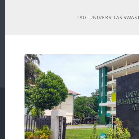
TAG:
UNIVERSITAS SWAS