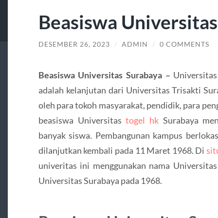
Beasiswa Universita
DESEMBER 26, 2023
/
ADMIN
/
0 COMMENTS
Beasiswa Universitas Surabaya –
Universita
adalah kelanjutan dari Universitas Trisakti Su
oleh para tokoh masyarakat, pendidik, para pe
beasiswa Universitas
togel hk
Surabaya menj
banyak siswa. Pembangunan kampus berlokasi 
dilanjutkan kembali pada 11 Maret 1968. Di
sit
univeritas ini menggunakan nama Universitas
Universitas Surabaya pada 1968.