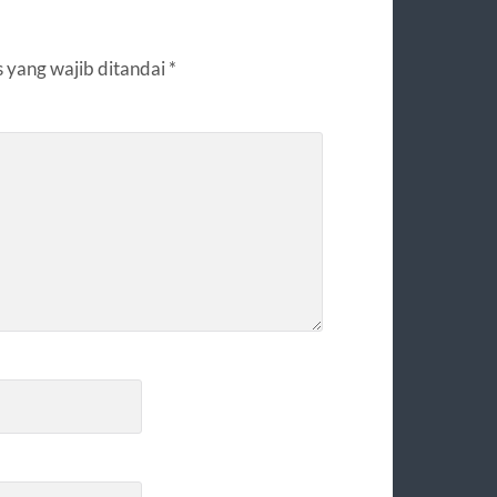
 yang wajib ditandai
*