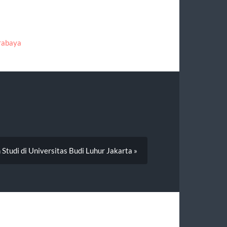
rabaya
Studi di Universitas Budi Luhur Jakarta »