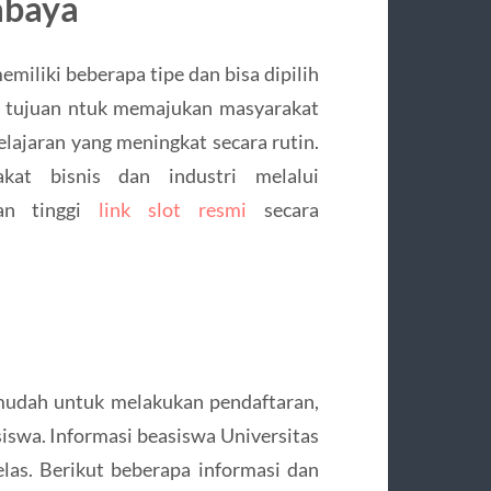
abaya
miliki beberapa tipe dan bisa dipilih
i tujuan ntuk memajukan masyarakat
elajaran yang meningkat secara rutin.
at bisnis dan industri melalui
uan tinggi
link slot resmi
secara
mudah untuk melakukan pendaftaran,
swa. Informasi beasiswa Universitas
elas. Berikut beberapa informasi dan