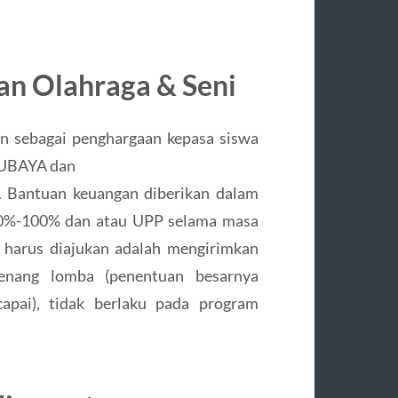
an Olahraga & Seni
n sebagai penghargaan kepasa siswa
 UBAYA dan
a. Bantuan keuangan diberikan dalam
50%-100% dan atau UPP selama masa
 harus diajukan adalah mengirimkan
menang lomba (penentuan besarnya
capai), tidak berlaku pada program