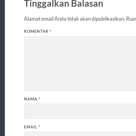
Tinggalkan Balasan
Alamat email Anda tidak akan dipublikasikan.
Ruas
KOMENTAR
*
NAMA
*
EMAIL
*