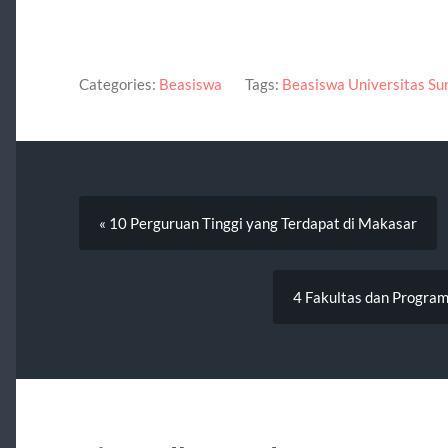
Categories:
Beasiswa
Tags:
Beasiswa Universitas Su
« 10 Perguruan Tinggi yang Terdapat di Makasar
4 Fakultas dan Program 