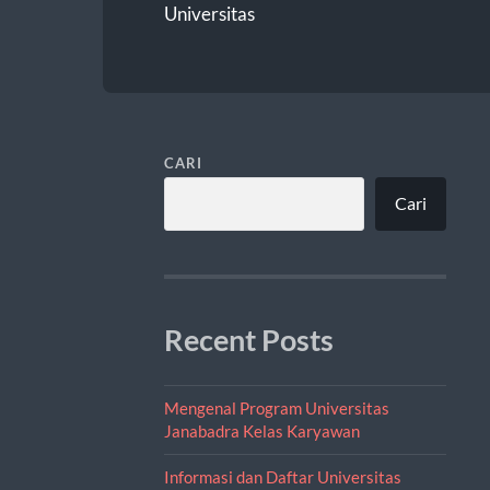
Universitas
CARI
Cari
Recent Posts
Mengenal Program Universitas
Janabadra Kelas Karyawan
Informasi dan Daftar Universitas