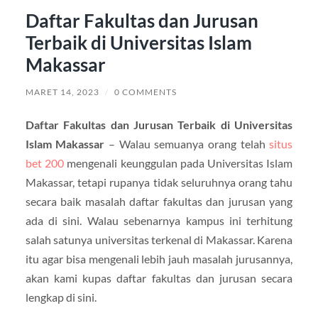
Daftar Fakultas dan Jurusan
Terbaik di Universitas Islam
Makassar
MARET 14, 2023
/
0 COMMENTS
Daftar Fakultas dan Jurusan Terbaik di Universitas
Islam Makassar
– Walau semuanya orang telah
situs
bet 200
mengenali keunggulan pada Universitas Islam
Makassar, tetapi rupanya tidak seluruhnya orang tahu
secara baik masalah daftar fakultas dan jurusan yang
ada di sini. Walau sebenarnya kampus ini terhitung
salah satunya universitas terkenal di Makassar. Karena
itu agar bisa mengenali lebih jauh masalah jurusannya,
akan kami kupas daftar fakultas dan jurusan secara
lengkap di sini.