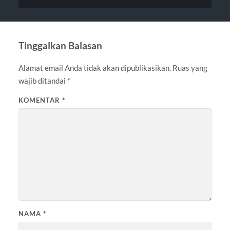
Tinggalkan Balasan
Alamat email Anda tidak akan dipublikasikan.
Ruas yang
wajib ditandai
*
KOMENTAR
*
NAMA
*