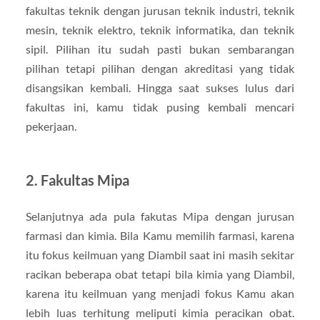
fakultas teknik dengan jurusan teknik industri, teknik
mesin, teknik elektro, teknik informatika, dan teknik
sipil. Pilihan itu sudah pasti bukan sembarangan
pilihan tetapi pilihan dengan akreditasi yang tidak
disangsikan kembali. Hingga saat sukses lulus dari
fakultas ini, kamu tidak pusing kembali mencari
pekerjaan.
2. Fakultas Mipa
Selanjutnya ada pula fakutas Mipa dengan jurusan
farmasi dan kimia. Bila Kamu memilih farmasi, karena
itu fokus keilmuan yang Diambil saat ini masih sekitar
racikan beberapa obat tetapi bila kimia yang Diambil,
karena itu keilmuan yang menjadi fokus Kamu akan
lebih luas terhitung meliputi kimia peracikan obat.