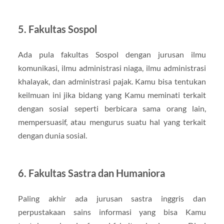
5. Fakultas Sospol
Ada pula fakultas Sospol dengan jurusan ilmu
komunikasi, ilmu administrasi niaga, ilmu administrasi
khalayak, dan administrasi pajak. Kamu bisa tentukan
keilmuan ini jika bidang yang Kamu meminati terkait
dengan sosial seperti berbicara sama orang lain,
mempersuasif, atau mengurus suatu hal yang terkait
dengan dunia sosial.
6. Fakultas Sastra dan Humaniora
Paling akhir ada jurusan sastra inggris dan
perpustakaan sains informasi yang bisa Kamu