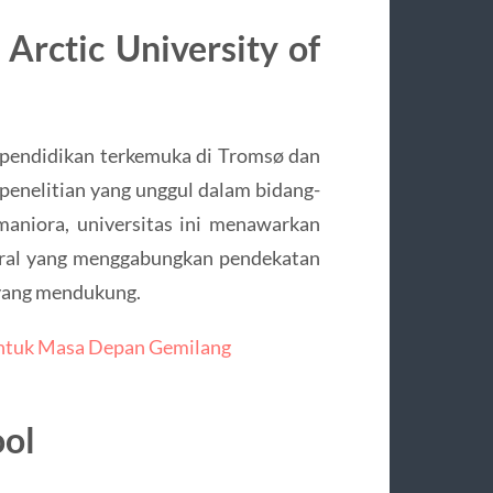
Arctic University of
i pendidikan terkemuka di Tromsø dan
penelitian yang unggul dalam bidang-
umaniora, universitas ini menawarkan
oral yang menggabungkan pendekatan
 yang mendukung.
 Untuk Masa Depan Gemilang
ool