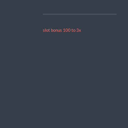
slot bonus 100 to 3x