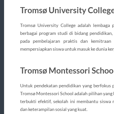
Tromsø University Colleg
Tromsø University College adalah lembaga 
berbagai program studi di bidang pendidikan,
pada pembelajaran praktis dan kemitraan d
mempersiapkan siswa untuk masuk ke dunia kerj
Tromsø Montessori Schoo
Untuk pendekatan pendidikan yang berfokus p
Tromsø Montessori School adalah pilihan yang
terbukti efektif, sekolah ini membantu siswa 
dan keterampilan sosial yang kuat.