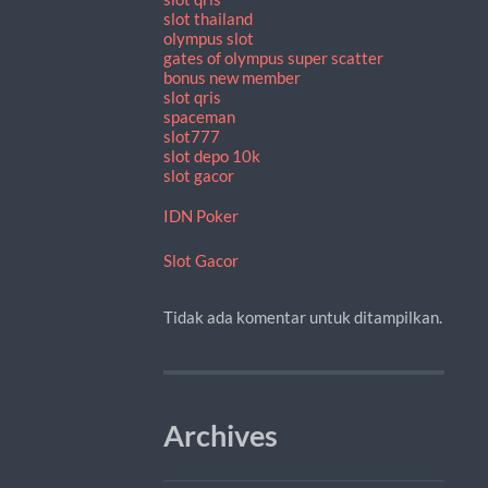
slot thailand
olympus slot
gates of olympus super scatter
bonus new member
slot qris
spaceman
slot777
slot depo 10k
slot gacor
IDN Poker
Slot Gacor
Tidak ada komentar untuk ditampilkan.
Archives