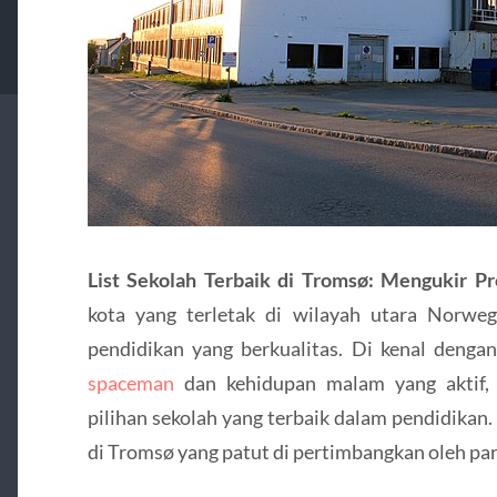
List Sekolah Terbaik di Tromsø: Mengukir P
kota yang terletak di wilayah utara Norwegi
pendidikan yang berkualitas. Di kenal den
spaceman
dan kehidupan malam yang aktif,
pilihan sekolah yang terbaik dalam pendidikan.
di Tromsø yang patut di pertimbangkan oleh par