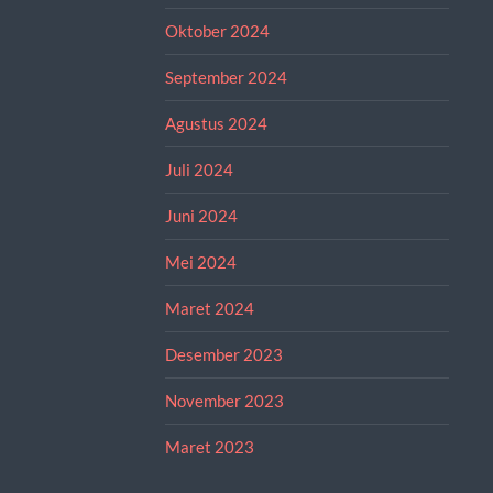
Oktober 2024
September 2024
Agustus 2024
Juli 2024
Juni 2024
Mei 2024
Maret 2024
Desember 2023
November 2023
Maret 2023