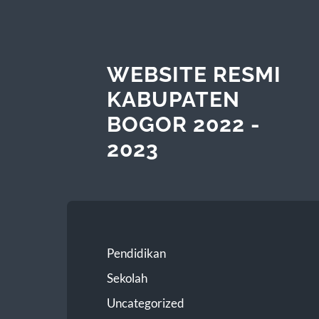
WEBSITE RESMI
KABUPATEN
BOGOR 2022 -
2023
Pendidikan
Sekolah
Uncategorized