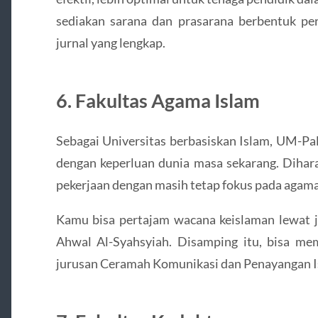
sediakan sarana dan prasarana berbentuk pe
jurnal yang lengkap.
6. Fakultas Agama Islam
Sebagai Universitas berbasiskan Islam, UM-Pa
dengan keperluan dunia masa sekarang. Dihar
pekerjaan dengan masih tetap fokus pada agama
Kamu bisa pertajam wacana keislaman lewat j
Ahwal Al-Syahsyiah. Disamping itu, bisa mem
jurusan Ceramah Komunikasi dan Penayangan I