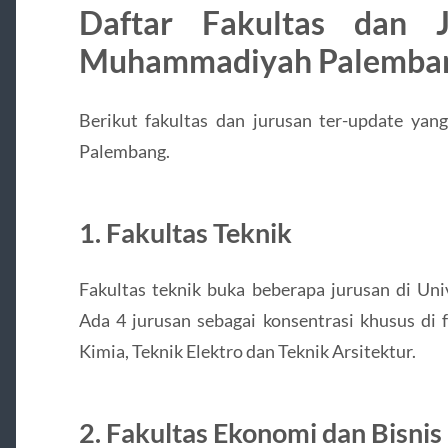
Daftar Fakultas dan J
Muhammadiyah Palemba
Berikut fakultas dan jurusan ter-update y
Palembang.
1. Fakultas Teknik
Fakultas teknik buka beberapa jurusan di U
Ada 4 jurusan sebagai konsentrasi khusus di fa
Kimia, Teknik Elektro dan Teknik Arsitektur.
2. Fakultas Ekonomi dan Bisnis