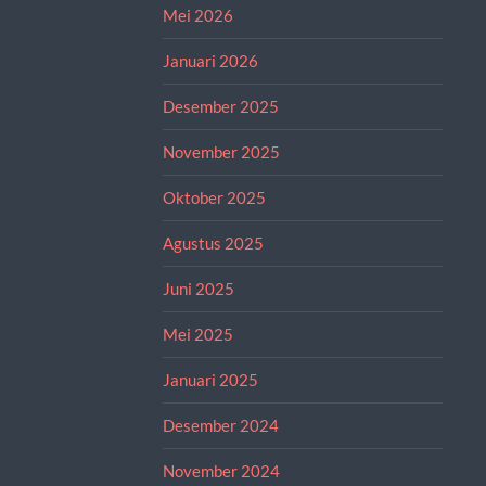
Mei 2026
Januari 2026
Desember 2025
November 2025
Oktober 2025
Agustus 2025
Juni 2025
Mei 2025
Januari 2025
Desember 2024
November 2024