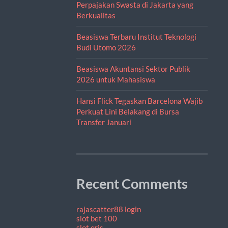
Perpajakan Swasta di Jakarta yang
Berkualitas
Beasiswa Terbaru Institut Teknologi
Budi Utomo 2026
Beasiswa Akuntansi Sektor Publik
2026 untuk Mahasiswa
Hansi Flick Tegaskan Barcelona Wajib
Perkuat Lini Belakang di Bursa
Transfer Januari
Recent Comments
rajascatter88 login
slot bet 100
slot qris