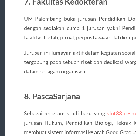
7. Fakultas Kedokteran
UM-Palembang buka jurusan Pendidikan Dok
dengan sediakan cuma 1 jurusan yakni Pendi
fasilitas forlab, jurnal, perpustakaaan, lab kom
Jurusan ini lumayan aktif dalam kegiatan sosi
tergabung pada sebuah riset dan dedikasi wa
dalam beragam organisasi.
8. PascaSarjana
Sebagai program studi baru yang
slot88 resm
jurusan Hukum, Pendidikan Biologi, Teknik
membuat sistem informasi ke arah Good Gradu