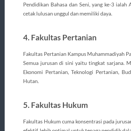
Pendidikan Bahasa dan Seni, yang ke-3 ialah 
cetak lulusan unggul dan memiliki daya.
4. Fakultas Pertanian
Fakultas Pertanian Kampus Muhammadiyah Pal
Semua jurusan di sini yaitu tingkat sarjana. 
Ekonomi Pertanian, Teknologi Pertanian, B
Hutan.
5. Fakultas Hukum
Fakultas Hukum cuma konsentrasi pada jurusan
efektif, lebih optimal untuk tenaga pendidik da