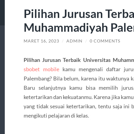
Pilihan Jurusan Terba
Muhammadiyah Pal
MARET 16, 2023
/
ADMIN
/
0 COMMENTS
Pilihan Jurusan Terbaik Universitas Muha
sbobet mobile
kamu mengenali daftar juru
Palembang? Bila belum, karena itu waktunya k
Baru selanjutnya kamu bisa memilih juru
ketertarikan dan kekuatanmu. Karena jika kamu
yang tidak sesuai ketertarikan, tentu saja i
mengikuti pelajaran di kelas.