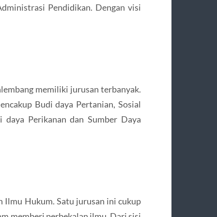
Administrasi Pendidikan. Dengan visi
embang memiliki jurusan terbanyak.
Mencakup Budi daya Pertanian, Sosial
udi daya Perikanan dan Sumber Daya
 Ilmu Hukum. Satu jurusan ini cukup
lam memberi perbekalan ilmu. Dari sisi